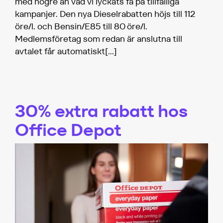
med högre än vad vi lyckats få på tillfälliga
kampanjer. Den nya Dieselrabatten höjs till 112
öre/l. och Bensin/E85 till 80 öre/l.
Medlemsföretag som redan är anslutna till
avtalet får automatiskt
[…]
30% extra rabatt hos
Office Depot