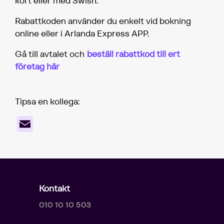
kort eller med Swish.
Rabattkoden använder du enkelt vid bokning
online eller i Arlanda Express APP.
Gå till avtalet och
beställ rabattkod till ert
företag här
Tipsa en kollega:
Email
Kontakt
010 10 10 503