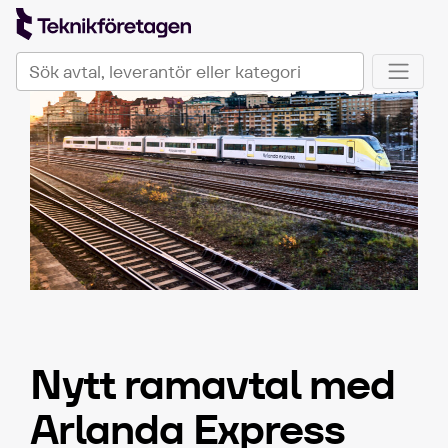
TeknikföretagenPlus
Sök på Teknikföretagen Plus
När automatisk komplettering av resultat är tillgängli
Nytt ramavtal med
Arlanda Express