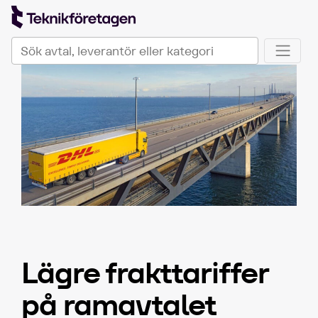
TeknikföretagenPlus
Sök på Teknikföretagen Plus
När automatisk komplettering av resultat är tillgängli
Lägre frakttariffer
på ramavtalet