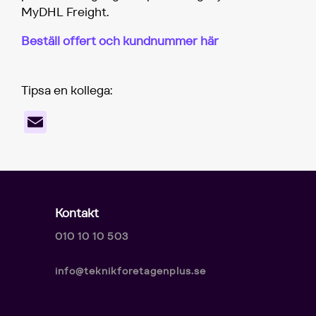
MyDHL Freight.
Beställ offert och kundnummer här
Tipsa en kollega:
Email
Kontakt
010 10 10 503
info@teknikforetagenplus.se